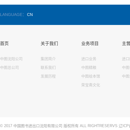
LANGUAGE：
CN
首页
关于我们
业务项目
主
中图沈阳公司
集团简介
进口业务
进口
中图总公司
联系我们
中图精粮
中图
发展历程
中图绘本馆
中图
荣宝斋文化
© 2017 中国图书进出口沈阳有限公司 版权所有 ALL RIGHTRESERVS
辽ICP