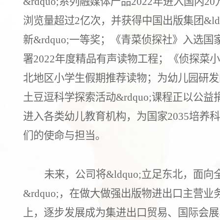
&rdquo;系列融媒体产品2
022
年进入国内
2
0
浏览量超过
2亿次，并获得中国出版集团&ldq
新&rdquo;一等奖；《青菜侦探社》入选
署2
022
年度精品有声读物工程；《侦探菜小
北地区小学生假期推荐读物；为幼儿园研发
土豆逗科学探索活动&rdquo;课程正以公
进入各类幼儿教育机构，为国家2
035
培养科
们的使命与担当。
未来，公司将
&ldquo;立足东北，面向
&rdquo;，在做大做强出版物进出口主营业
上，逐步发展成为集进出口贸易、国际会展