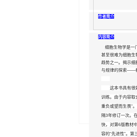
作者简介
内容简介
细胞生物学是一
甚至很难为细胞生
趋势之一。揭示细
与规律的探索——
这本书具有很
训练。由于内容取
重负或望而生畏”
隔3年修订一次。
快，对第6版教材
容的“先进性”。第