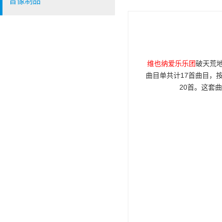
音像制品
维也纳爱乐乐团
破天荒
曲目单共计17首曲目，
20首。这套